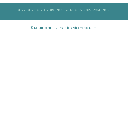
2022
2021
2020
2019
2018
2017
2016
2015
2014
2013
© Kerstin Schmitt 2023. Alle Rechte vorbehalten.